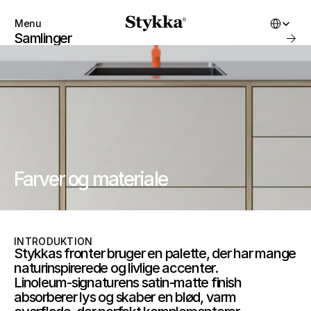
Select Lang
Menu
Close
Samlinger
Produkter
Om
Startbygning
Mærke
Samlinger
BUTIK
Konto
Instagram
Favoritter
X.com
Kontakt
Tråde
FAQ'er
Farver og materiale
BEGYND AT BYGGE
Forhandlere
Stykka derhjemme
Butikker
Stykka Architects
BUTIK
Stykka Architects
Alle produkter
Stykka Developers
Nye Ankomster
Bedst sælgende
INTRODUKTION
3D Bibliotek
Stykkas fronter bruger en palette, der har mange 
Til salg
Sæt
naturinspirerede og livlige accenter. 
Gavekort
Linoleum-signaturens satin-matte finish 
OM
absorberer lys og skaber en blød, varm 
Favoritter
Om