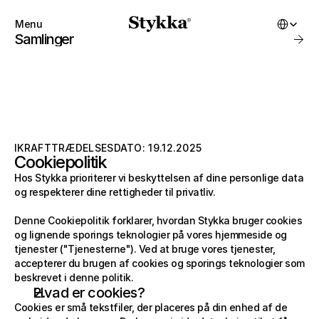
Select Lang
Menu
Close
Samlinger
Produkter
Om
Startbygning
Mærke
Samlinger
BUTIK
Konto
Instagram
IKRAFTTRÆDELSESDATO: 19.12.2025
Favoritter
X.com
Cookiepolitik
Kontakt
Tråde
FAQ'er
Hos Stykka prioriterer vi beskyttelsen af dine personlige data 
BEGYND AT BYGGE
Forhandlere
Stykka derhjemme
og respekterer dine rettigheder til privatliv.
Butikker
Stykka Architects
BUTIK
Stykka Architects
Denne Cookiepolitik forklarer, hvordan Stykka bruger cookies 
Alle produkter
Stykka Developers
Nye Ankomster
og lignende sporings teknologier på vores hjemmeside og 
Bedst sælgende
tjenester ("Tjenesterne"). Ved at bruge vores tjenester, 
3D Bibliotek
Til salg
accepterer du brugen af cookies og sporings teknologier som 
Sæt
beskrevet i denne politik.
Gavekort
Hvad er cookies?
OM
Favoritter
Cookies er små tekstfiler, der placeres på din enhed af de 
Om