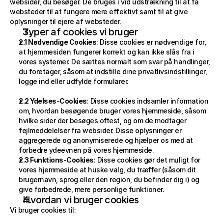
websider, du besøger. De bruges i vid udstrækning til at få 
Kontakt
websteder til at fungere mere effektivt samt til at give 
Om
oplysninger til ejere af websteder.
Kontakt
Typer af cookies vi bruger
Ofte stillede spørgsmål
2.1 Nødvendige Cookies
: Disse cookies er nødvendige for, 
RESSOURCER
at hjemmesiden fungerer korrekt og kan ikke slås fra i 
Om
vores systemer. De sættes normalt som svar på handlinger, 
3D Bibliotek
du foretager, såsom at indstille dine privatlivsindstillinger, 
BEGYND AT BYGGE
Stykka derhjemme
logge ind eller udfylde formularer.
Stykka Architects
Stykka Developers
2.2 Ydelses-Cookies
: Disse cookies indsamler information 
JURIDISK
om, hvordan besøgende bruger vores hjemmeside, såsom 
3D Bibliotek
hvilke sider der besøges oftest, og om de modtager 
Servicevilkår
fejlmeddelelser fra websider. Disse oplysninger er 
Returpolitik
aggregerede og anonymiserede og hjælper os med at 
Privatlivspolitik
forbedre ydeevnen på vores hjemmeside.
2.3 Funktions-Cookies
: Disse cookies gør det muligt for 
vores hjemmeside at huske valg, du træffer (såsom dit 
brugernavn, sprog eller den region, du befinder dig i) og 
give forbedrede, mere personlige funktioner.
Hvordan vi bruger cookies
Vi bruger cookies til: