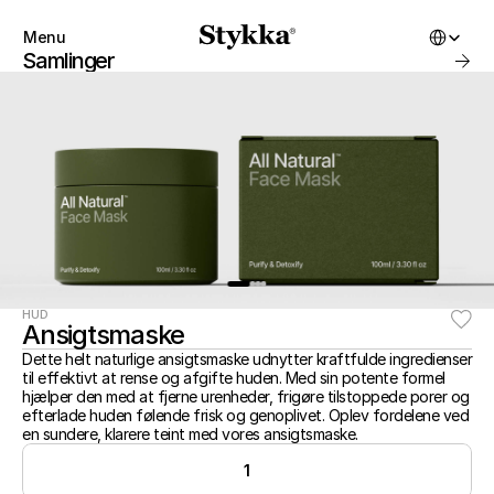
Select Lang
Menu
Close
Samlinger
Produkter
Om
Startbygning
Mærke
Samlinger
BUTIK
Konto
Instagram
Favoritter
X.com
Kontakt
Tråde
FAQ'er
BEGYND AT BYGGE
Forhandlere
Stykka derhjemme
Butikker
Stykka Architects
HUD
BUTIK
Ansigtsmaske
Stykka Architects
Alle produkter
Stykka Developers
Dette helt naturlige ansigtsmaske udnytter kraftfulde ingredienser 
Nye Ankomster
til effektivt at rense og afgifte huden. Med sin potente formel 
Bedst sælgende
3D Bibliotek
hjælper den med at fjerne urenheder, frigøre tilstoppede porer og 
Til salg
efterlade huden følende frisk og genoplivet. Oplev fordelene ved 
Sæt
en sundere, klarere teint med vores ansigtsmaske.
Gavekort
OM
1
Favoritter
Om